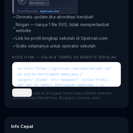
✓
Otomatis update jika akreditasi berubah
Ringan — hanya 1 file SVG, tidak memperlambat
✓
website
✓
Link ke profil lengkap sekolah di OpsIrvan.com
✓
Gratis selamanya untuk operator sekolah
KODE HTML — SALIN & TEMPEL KE WEBSITE SEKOLAH
Salin
💡 Tempel kode ini di bagian footer atau sidebar website
sekolah Anda (WordPress, Blogspot, Joomla, dsb).
Info Cepat