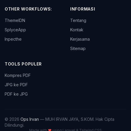
OTHER WORKFLOWS:
INFORMASI
ThemeIDN
Tentang
SplyceApp
Kontak
Inpecthe
Kerjasama
Sitemap
TOOLS POPULER
Kompres PDF
JPG ke PDF
PDF ke JPG
© 2026
Ops Irvan
— MUH IRVAN JAYA, S.KOM. Hak Cipta
Dilindungi.
Made with
♥
using Laravel & Tailwind CSS