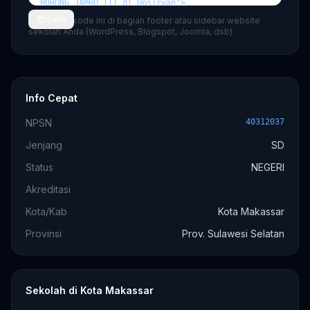
Salin
💡 Tempel kode ini di bagian footer atau sidebar website
sekolah Anda (WordPress, Blogspot, Joomla, dsb).
Info Cepat
NPSN
40312037
Jenjang
SD
Status
NEGERI
Akreditasi
Kota/Kab
Kota Makassar
Provinsi
Prov. Sulawesi Selatan
Sekolah di Kota Makassar