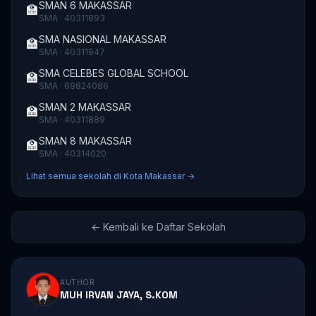
SMAN 6 MAKASSAR
🏫
SMA · 40311893
SMA NASIONAL MAKASSAR
🏫
SMA · 40311947
SMA CELEBES GLOBAL SCHOOL
🏫
SMA · 69824086
SMAN 2 MAKASSAR
🏫
SMA · 40311889
SMAN 8 MAKASSAR
🏫
SMA · 40314020
Lihat semua sekolah di Kota Makassar →
← Kembali ke Daftar Sekolah
AUTHOR
MUH IRVAN JAYA, S.KOM