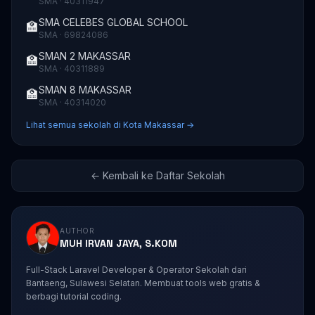
SMA · 40311947
SMA CELEBES GLOBAL SCHOOL
🏫
SMA · 69824086
SMAN 2 MAKASSAR
🏫
SMA · 40311889
SMAN 8 MAKASSAR
🏫
SMA · 40314020
Lihat semua sekolah di Kota Makassar →
← Kembali ke Daftar Sekolah
AUTHOR
MUH IRVAN JAYA, S.KOM
Full-Stack Laravel Developer & Operator Sekolah dari
Bantaeng, Sulawesi Selatan. Membuat tools web gratis &
berbagi tutorial coding.