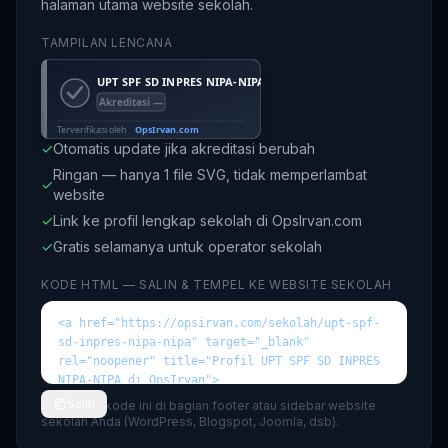
halaman utama website sekolah.
TAMPILAN LENCANA
✓
Otomatis update jika akreditasi berubah
Ringan — hanya 1 file SVG, tidak memperlambat
✓
website
✓
Link ke profil lengkap sekolah di OpsIrvan.com
✓
Gratis selamanya untuk operator sekolah
KODE HTML — SALIN & TEMPEL KE WEBSITE SEKOLAH
Salin
💡 Tempel kode ini di bagian footer atau sidebar website
sekolah Anda (WordPress, Blogspot, Joomla, dsb).