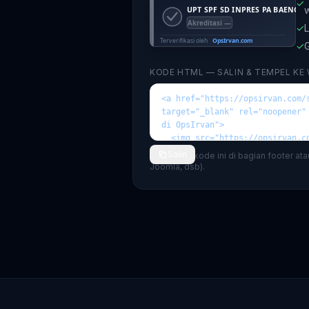
✓
✓
L
✓
G
KODE HTML — SALIN & TEMPEL KE
Salin
💡 Tempel kode ini di bagian footer at
Joomla, dsb).