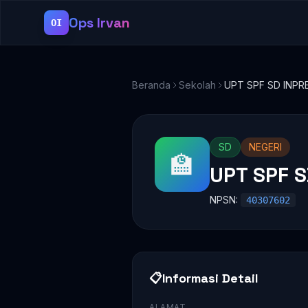
Ops Irvan
OI
Beranda
Sekolah
UPT SPF SD INPR
SD
NEGERI
🏫
UPT SPF 
NPSN:
40307602
📋
Informasi Detail
ALAMAT