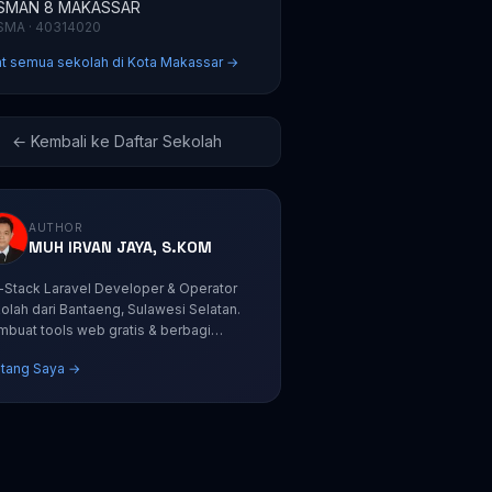
SMAN 8 MAKASSAR
SMA · 40314020
at semua sekolah di Kota Makassar →
← Kembali ke Daftar Sekolah
AUTHOR
MUH IRVAN JAYA, S.KOM
l-Stack Laravel Developer & Operator
olah dari Bantaeng, Sulawesi Selatan.
buat tools web gratis & berbagi
orial coding.
tang Saya →