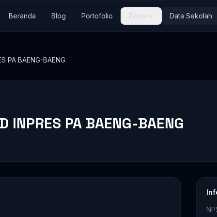
Beranda
Blog
Portofolio
Tools
Data Sekolah
ES PA BAENG-BAENG
SD INPRES PA BAENG-BAENG
In
NP