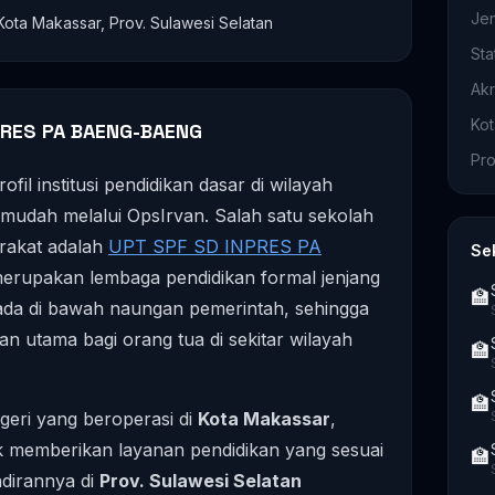
Je
 Kota Makassar, Prov. Sulawesi Selatan
Sta
Akr
Ko
PRES PA BAENG-BAENG
Pro
fil institusi pendidikan dasar di wilayah
 mudah melalui OpsIrvan. Salah satu sekolah
rakat adalah
UPT SPF SD INPRES PA
Se
 merupakan lembaga pendidikan formal jenjang
🏫
ada di bawah naungan pemerintah, sehingga
an utama bagi orang tua di sekitar wilayah
🏫
🏫
egeri yang beroperasi di
Kota Makassar
,
k memberikan layanan pendidikan yang sesuai
🏫
adirannya di
Prov. Sulawesi Selatan