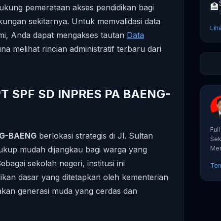
🏫
ukung pemerataan akses pendidikan bagi
gkungan sekitarnya. Untuk memvalidasi data
Lih
esmi, Anda dapat mengakses tautan
Data
na melihat rincian administratif terbaru dari
 UPT SPF SD INPRES PA BAENG-
Ful
NG-BAENG
berlokasi strategis di Jl. Sultan
Sek
cukup mudah dijangkau bagi warga yang
Mem
tut
Sebagai sekolah negeri, institusi ini
Ten
ikan dasar yang ditetapkan oleh kementerian
takan generasi muda yang cerdas dan