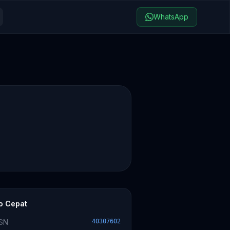
WhatsApp
fo Cepat
SN
40307602