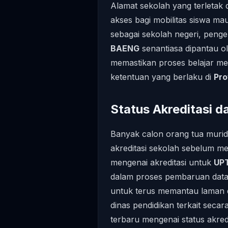
Alamat sekolah yang terletak 
akses bagi mobilitas siswa m
sebagai sekolah negeri, peng
BAENG
senantiasa dipantau o
memastikan proses belajar me
ketentuan yang berlaku di
Pro
Status Akreditasi d
Banyak calon orang tua muri
akreditasi sekolah sebelum me
mengenai akreditasi untuk
UP
dalam proses pembaruan dat
untuk terus memantau laman d
dinas pendidikan terkait seca
terbaru mengenai status akredi