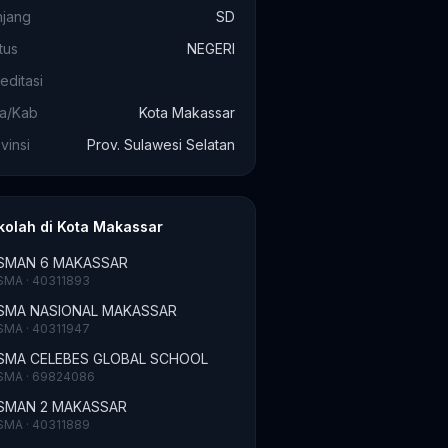
njang
SD
tus
NEGERI
editasi
ta/Kab
Kota Makassar
vinsi
Prov. Sulawesi Selatan
kolah di Kota Makassar
SMAN 6 MAKASSAR
SMA · 40311893
SMA NASIONAL MAKASSAR
SMA · 40311947
SMA CELEBES GLOBAL SCHOOL
SMA · 69824086
SMAN 2 MAKASSAR
SMA · 40311889