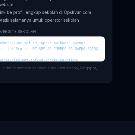
website
ink ke profil lengkap sekolah di OpsIrvan.com
ratis selamanya untuk operator sekolah
 WEBSITE SEKOLAH
au sidebar website sekolah Anda (WordPress, Blogspot,