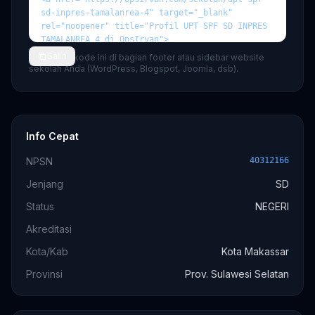
Salin
💡 Tempel kode ini di bagian footer atau sidebar website
sekolah Anda (WordPress, Blogspot, Joomla, dsb).
Info Cepat
NPSN
40312166
Jenjang
SD
Status
NEGERI
Akreditasi
Kota/Kab
Kota Makassar
Provinsi
Prov. Sulawesi Selatan