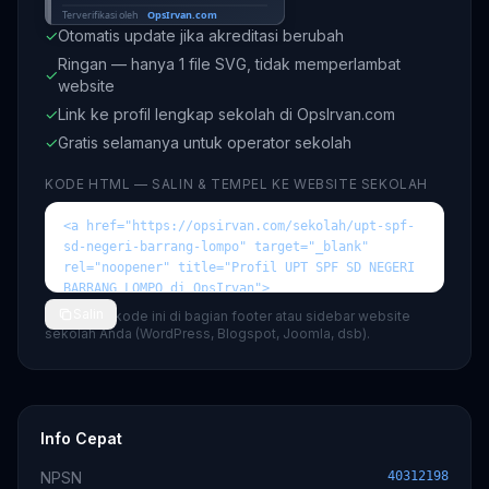
✓
Otomatis update jika akreditasi berubah
Ringan — hanya 1 file SVG, tidak memperlambat
✓
website
✓
Link ke profil lengkap sekolah di OpsIrvan.com
✓
Gratis selamanya untuk operator sekolah
KODE HTML — SALIN & TEMPEL KE WEBSITE SEKOLAH
Salin
💡 Tempel kode ini di bagian footer atau sidebar website
sekolah Anda (WordPress, Blogspot, Joomla, dsb).
Info Cepat
NPSN
40312198