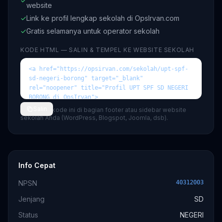
✓
website
✓
Link ke profil lengkap sekolah di OpsIrvan.com
✓
Gratis selamanya untuk operator sekolah
KODE HTML — SALIN & TEMPEL KE WEBSITE SEKOLAH
Salin
💡 Tempel kode ini di bagian footer atau sidebar website
sekolah Anda (WordPress, Blogspot, Joomla, dsb).
Info Cepat
NPSN
40312003
Jenjang
SD
Status
NEGERI