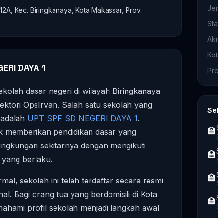
Je
12A, Kec. Biringkanaya, Kota Makassar, Prov.
Sta
Akr
Ko
ERI DAYA 1
Pro
kolah dasar negeri di wilayah Biringkanaya
rektori OpsIrvan. Salah satu sekolah yang
Se
 adalah
UPT SPF SD NEGERI DAYA 1
.
🏫
k memberikan pendidikan dasar yang
 lingkungan sekitarnya dengan mengikuti
🏫
 yang berlaku.
🏫
mal, sekolah ini telah terdaftar secara resmi
al. Bagi orang tua yang berdomisili di Kota
🏫
ahami profil sekolah menjadi langkah awal