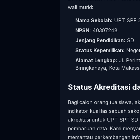
wali murid:
Nama Sekolah:
UPT SPF S
NPSN:
40307248
Jenjang Pendidikan:
SD
Status Kepemilikan:
Neger
Alamat Lengkap:
Jl. Peri
Biringkanaya, Kota Makassa
Status Akreditasi 
Bagi calon orang tua siswa, akr
indikator kualitas sebuah seko
akreditasi untuk UPT SPF SD
pembaruan data. Kami menyar
memantau perkembangan inform