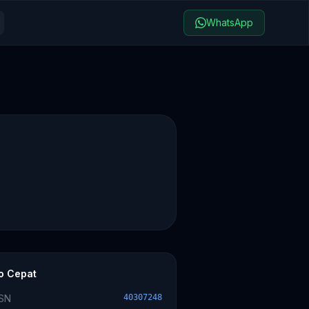
WhatsApp
fo Cepat
SN
40307248