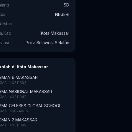
njang
SD
tus
NEGERI
editasi
ta/Kab
Kota Makassar
vinsi
Prov. Sulawesi Selatan
kolah di Kota Makassar
SMAN 6 MAKASSAR
SMA · 40311893
SMA NASIONAL MAKASSAR
SMA · 40311947
SMA CELEBES GLOBAL SCHOOL
SMA · 69824086
SMAN 2 MAKASSAR
SMA · 40311889