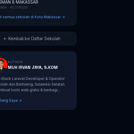
SMAN 8 MAKASSAR
SMA · 40314020
at semua sekolah di Kota Makassar →
← Kembali ke Daftar Sekolah
AUTHOR
MUH IRVAN JAYA, S.KOM
l-Stack Laravel Developer & Operator
olah dari Bantaeng, Sulawesi Selatan.
buat tools web gratis & berbagi
orial coding.
tang Saya →