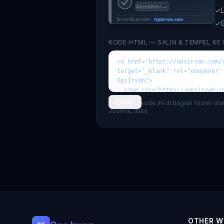
✓
L
✓
G
KODE HTML — SALIN & TEMPEL KE
Salin
💡 Tempel kode ini di bagian footer at
Joomla, dsb).
OTHER W