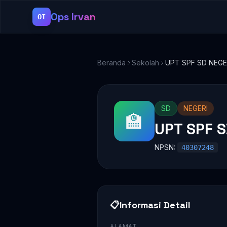
Ops Irvan
OI
Beranda
Sekolah
UPT SPF SD NEGER
SD
NEGERI
🏫
UPT SPF S
NPSN:
40307248
📋
Informasi Detail
ALAMAT