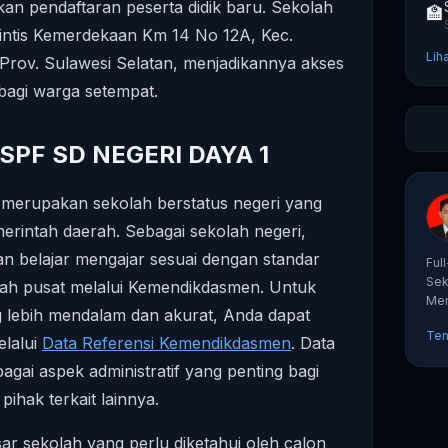
an pendaftaran peserta didik baru. Sekolah
🏫
 Perintis Kemerdekaan Km 14 No 12A, Kec.
Lih
 Prov. Sulawesi Selatan, menjadikannya akses
bagi warga setempat.
 SPF SD NEGERI DAYA 1
erupakan sekolah berstatus negeri yang
rintah daerah. Sebagai sekolah negeri,
atan belajar mengajar sesuai dengan standar
Ful
Sek
tah pusat melalui Kemendikdasmen. Untuk
Mem
 lebih mendalam dan akurat, Anda dapat
tut
Ten
elalui
Data Referensi Kemendikdasmen
. Data
gai aspek administratif yang penting bagi
hak terkait lainnya.
sar sekolah yang perlu diketahui oleh calon