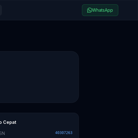
WhatsApp
fo Cepat
SN
40307263