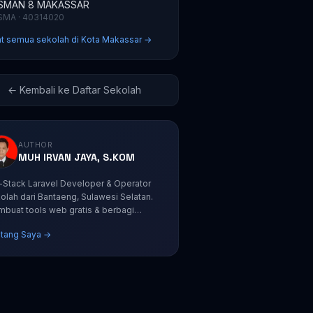
SMAN 8 MAKASSAR
SMA · 40314020
at semua sekolah di Kota Makassar →
← Kembali ke Daftar Sekolah
AUTHOR
MUH IRVAN JAYA, S.KOM
l-Stack Laravel Developer & Operator
olah dari Bantaeng, Sulawesi Selatan.
buat tools web gratis & berbagi
orial coding.
tang Saya →