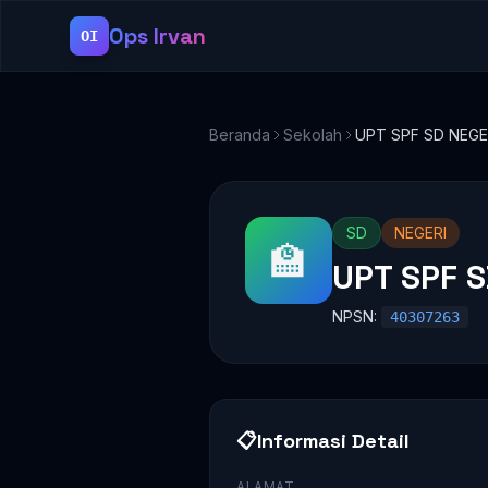
Ops Irvan
OI
Beranda
Sekolah
UPT SPF SD NEGER
SD
NEGERI
🏫
UPT SPF S
NPSN:
40307263
📋
Informasi Detail
ALAMAT