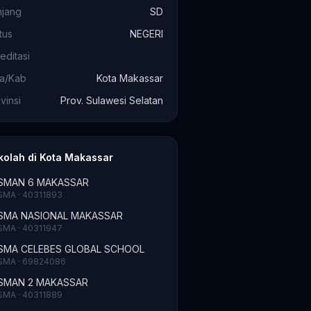
njang
SD
tus
NEGERI
editasi
ta/Kab
Kota Makassar
vinsi
Prov. Sulawesi Selatan
kolah di Kota Makassar
SMAN 6 MAKASSAR
SMA · 40311893
SMA NASIONAL MAKASSAR
SMA · 40311947
SMA CELEBES GLOBAL SCHOOL
SMA · 69824086
SMAN 2 MAKASSAR
SMA · 40311889