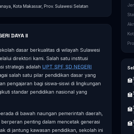
Je
kanaya, Kota Makassar, Prov. Sulawesi Selatan
Sta
Akr
Ko
ERI DAYA II
Pro
kolah dasar berkualitas di wilayah Sulawesi
lui direktori kami. Salah satu institusi
si strategis adalah
UPT SPF SD NEGERI
Se
agai salah satu pilar pendidikan dasar yang
🏫
 pengajaran bagi siswa-siswi di lingkungan
ikuti standar pendidikan nasional yang
🏫
🏫
berada di bawah naungan pemerintah daerah,
berperan penting dalam mencetak generasi
🏫
ak di jantung kawasan pendidikan, sekolah ini