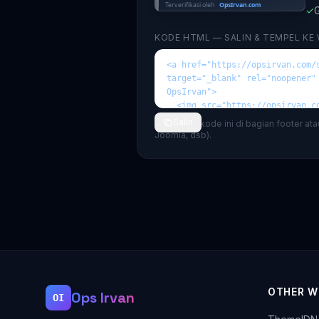
✓
G
KODE HTML — SALIN & TEMPEL KE
Salin
💡 Tempel kode ini di bagian footer at
Joomla, dsb).
OTHER W
Ops Irvan
OI