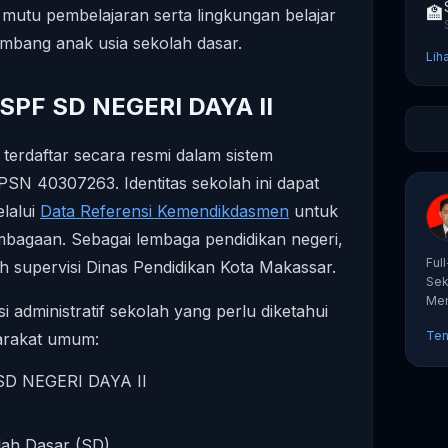
🏫
mutu pembelajaran serta lingkungan belajar
mbang anak usia sekolah dasar.
Lih
 SPF SD NEGERI DAYA II
erdaftar secara resmi dalam sistem
PSN 40307263. Identitas sekolah ini dapat
elalui
Data Referensi Kemendikdasmen
untuk
mbagaan. Sebagai lembaga pendidikan negeri,
Ful
ah supervisi Dinas Pendidikan Kota Makassar.
Sek
Mem
si administratif sekolah yang perlu diketahui
tut
Ten
arakat umum:
D NEGERI DAYA II
ah Dasar (SD)