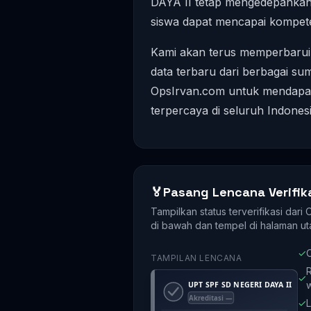
DAYA II tetap mengedepankan e
siswa dapat mencapai kompete
Kami akan terus memperbarui 
data terbaru dari berbagai su
OpsIrvan.com untuk mendapatk
terpercaya di seluruh Indonesi
🏅
Pasang Lencana Verifik
Tampilkan status terverifikasi dari
di bawah dan tempel di halaman ut
✓
O
TAMPILAN LENCANA
R
✓
✓
L