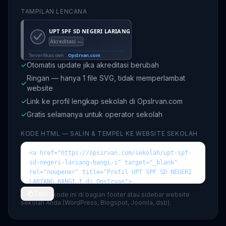
TAMPILAN LENCANA
✓
Otomatis update jika akreditasi berubah
Ringan — hanya 1 file SVG, tidak memperlambat
✓
website
✓
Link ke profil lengkap sekolah di OpsIrvan.com
✓
Gratis selamanya untuk operator sekolah
KODE HTML — SALIN & TEMPEL KE WEBSITE SEKOLAH
Salin
💡 Tempel kode ini di bagian footer atau sidebar website
sekolah Anda (WordPress, Blogspot, Joomla, dsb).