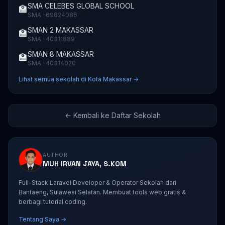
SMA CELEBES GLOBAL SCHOOL
🏫
SMA · 69824086
SMAN 2 MAKASSAR
🏫
SMA · 40311889
SMAN 8 MAKASSAR
🏫
SMA · 40314020
Lihat semua sekolah di Kota Makassar →
← Kembali ke Daftar Sekolah
AUTHOR
MUH IRVAN JAYA, S.KOM
Full-Stack Laravel Developer & Operator Sekolah dari
Bantaeng, Sulawesi Selatan. Membuat tools web gratis &
berbagi tutorial coding.
Tentang Saya →