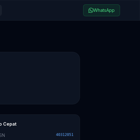
WhatsApp
fo Cepat
SN
40312051