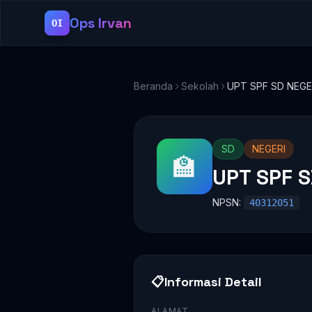
Ops Irvan
OI
Beranda
Sekolah
UPT SPF SD NEGE
SD
NEGERI
🏫
UPT SPF 
NPSN:
40312051
📋
Informasi Detail
ALAMAT