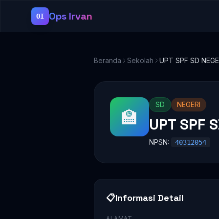
Ops Irvan
OI
Beranda
Sekolah
UPT SPF SD NEGE
SD
NEGERI
🏫
UPT SPF 
NPSN:
40312054
📋
Informasi Detail
ALAMAT