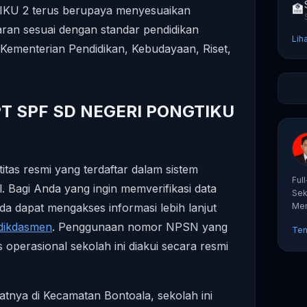
🏫
U 2 terus berupaya menyesuaikan
ran sesuai dengan standar pendidikan
Lih
 Kementerian Pendidikan, Kebudayaan, Riset,
 UPT SPF SD NEGERI PONGTIKU
titas resmi yang terdaftar dalam sistem
Ful
. Bagi Anda yang ingin memverifikasi data
Sek
a dapat mengakses informasi lebih lanjut
Mem
tut
dikdasmen
. Penggunaan nomor NPSN yang
Ten
 operasional sekolah ini diakui secara resmi
patnya di Kecamatan Bontoala, sekolah ini