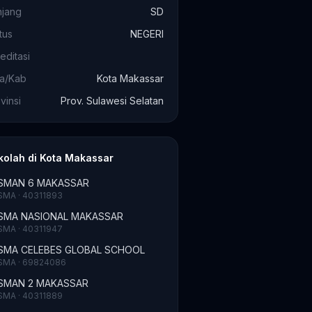
njang
SD
tus
NEGERI
editasi
ta/Kab
Kota Makassar
vinsi
Prov. Sulawesi Selatan
kolah di Kota Makassar
SMAN 6 MAKASSAR
SMA · 40311893
SMA NASIONAL MAKASSAR
SMA · 40311947
SMA CELEBES GLOBAL SCHOOL
SMA · 69824086
SMAN 2 MAKASSAR
SMA · 40311889