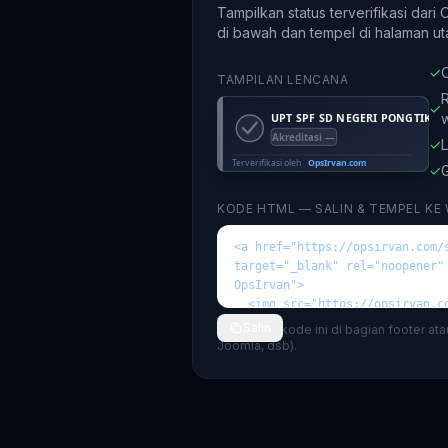
Tampilkan status terverifikasi dari
di bawah dan tempel di halaman ut
✓
O
TAMPILAN LENCANA
R
✓
✓
L
✓
G
KODE HTML — SALIN & TEMPEL KE
Salin
💡 Tempel kode ini di bagian footer at
Joomla, dsb).