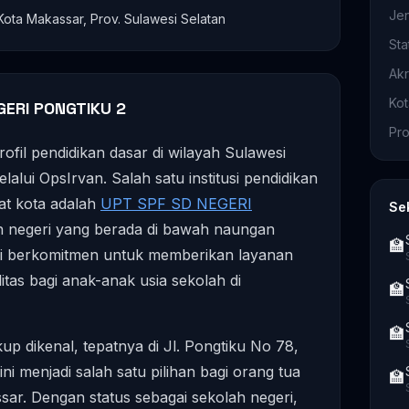
Je
 Kota Makassar, Prov. Sulawesi Selatan
Sta
Akr
Ko
GERI PONGTIKU 2
Pro
ofil pendidikan dasar di wilayah Sulawesi
alui OpsIrvan. Salah satu institusi pendidikan
sat kota adalah
UPT SPF SD NEGERI
Se
ah negeri yang berada di bawah naungan
🏫
ni berkomitmen untuk memberikan layanan
itas bagi anak-anak usia sekolah di
🏫
🏫
up dikenal, tepatnya di Jl. Pongtiku No 78,
i menjadi salah satu pilihan bagi orang tua
🏫
ssar. Dengan status sebagai sekolah negeri,