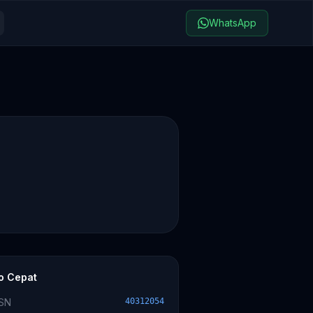
WhatsApp
fo Cepat
SN
40312054