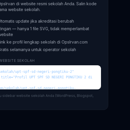
 OpsIrvan di website resmi sekolah Anda. Salin kode
ama website sekolah.
tomatis update jika akreditasi berubah
ingan — hanya 1 file SVG, tidak memperlambat
website
ink ke profil lengkap sekolah di OpsIrvan.com
ratis selamanya untuk operator sekolah
 WEBSITE SEKOLAH
au sidebar website sekolah Anda (WordPress, Blogspot,