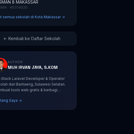
SMAN 8 MAKASSAR
SMA · 40314020
at semua sekolah di Kota Makassar →
← Kembali ke Daftar Sekolah
AUTHOR
MUH IRVAN JAYA, S.KOM
l-Stack Laravel Developer & Operator
olah dari Bantaeng, Sulawesi Selatan.
buat tools web gratis & berbagi
orial coding.
tang Saya →